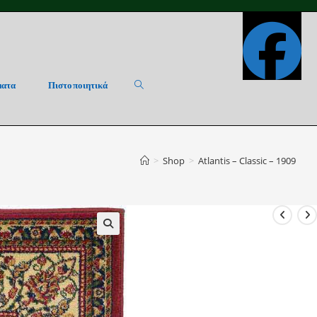
ματα
Πιστοποιητικά
Toggle
>
Shop
>
Atlantis – Classic – 1909
website
search