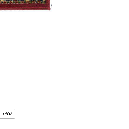
0 οβάλ