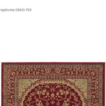
ά πρότυπα OEKO-TEX