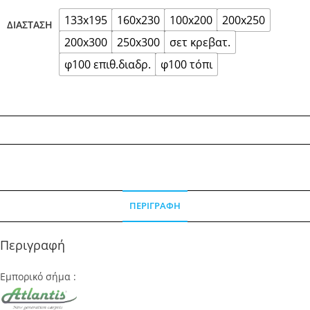
133x195
160x230
100x200
200x250
ΔΙΆΣΤΑΣΗ
200x300
250x300
σετ κρεβατ.
φ100 επιθ.διαδρ.
φ100 τόπι
ΠΕΡΙΓΡΑΦΉ
Περιγραφή
Εμπορικό σήμα :