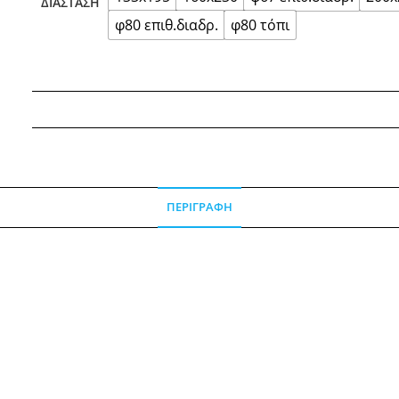
ΔΙΆΣΤΑΣΗ
φ80 επιθ.διαδρ.
φ80 τόπι
ΠΕΡΙΓΡΑΦΉ