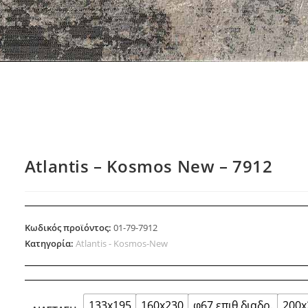
Atlantis – Kosmos New – 7912
Κωδικός προϊόντος:
01-79-7912
Κατηγορία:
Atlantis - Kosmos-New
133x195
160x230
φ67 επιθ.διαδρ.
200x