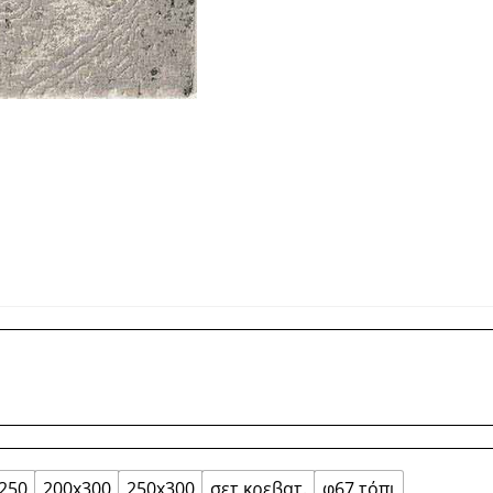
250
200x300
250x300
σετ κρεβατ.
φ67 τόπι