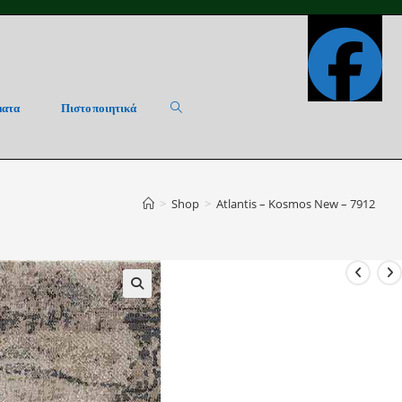
ματα
Πιστοποιητικά
Toggle
>
Shop
>
Atlantis – Kosmos New – 7912
website
search