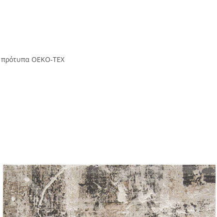
ά πρότυπα OEKO-TEX