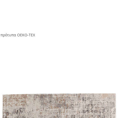
ά πρότυπα OEKO-TEX