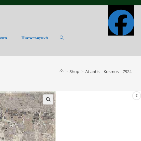
ματα
Πιστοποιητικά
Toggle
>
Shop
>
Atlantis – Kosmos – 7924
website
search