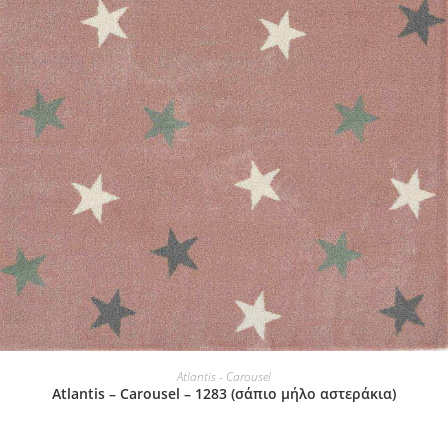
Αυτό
το
ΕΠΙΛΟΓΉ
Atlantis - Carousel
προϊόν
Atlantis – Carousel – 1283 (σάπιο μήλο αστεράκια)
έχει
πολλαπλές
παραλλαγές.
Οι