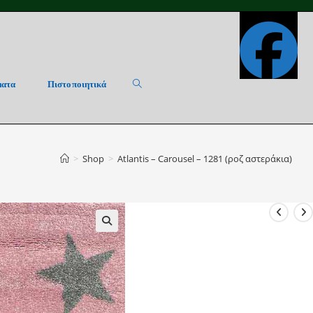
ματα
Πιστοποιητικά
Toggle
>
Shop
>
Atlantis – Carousel – 1281 (ροζ αστεράκια)
website
search