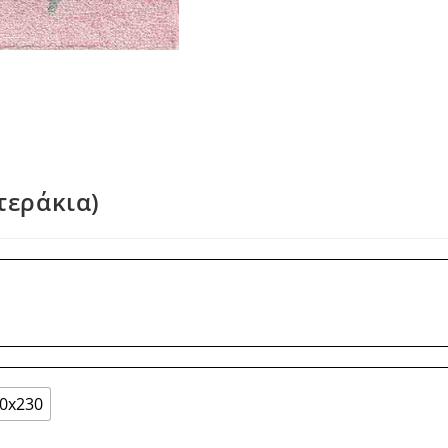
στεράκια)
0x230