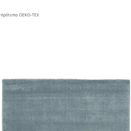
ά πρότυπα OEKO-TEX