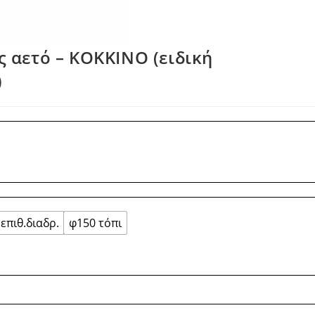
ίς αετό – ΚΟΚΚΙΝΟ (ειδική
)
επιθ.διαδρ.
φ150 τόπι