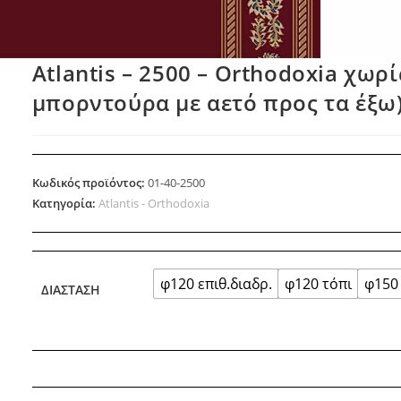
Atlantis – 2500 – Orthodoxia χωρ
μπορντούρα με αετό προς τα έξω
Κωδικός προϊόντος:
01-40-2500
Κατηγορία:
Atlantis - Orthodoxia
φ120 επιθ.διαδρ.
φ120 τόπι
φ150 
ΔΙΆΣΤΑΣΗ