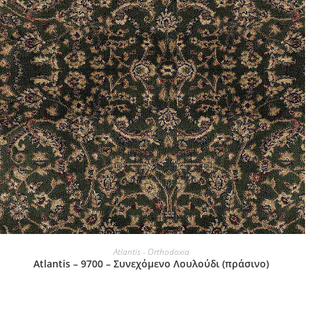
Αυτό
το
ΕΠΙΛΟΓΉ
Atlantis - Orthodoxia
προϊόν
Atlantis – 9700 – Συνεχόμενο Λουλούδι (πράσινο)
έχει
πολλαπλές
παραλλαγές.
Οι
επιλογές