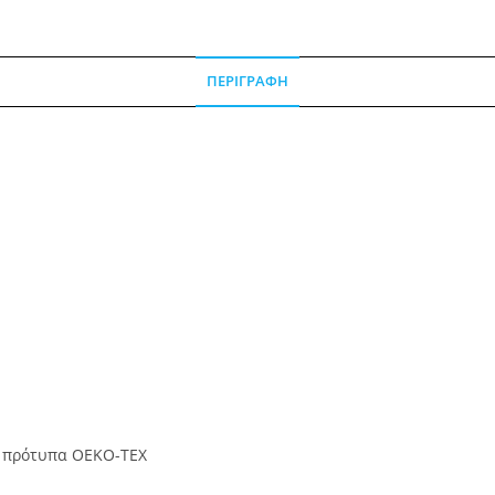
ΠΕΡΙΓΡΑΦΉ
ά πρότυπα OEKO-TEX