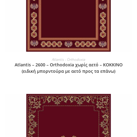
Αυτό
το
ΕΠΙΛΟΓΉ
Atlantis - Orthodoxia
προϊόν
Atlantis – 2600 – Orthodoxia χωρίς αετό – ΚΟΚΚΙΝΟ
έχει
πολλαπλές
(ειδική μπορντούρα με αετό προς τα επάνω)
παραλλαγές.
Οι
επιλογές
μπορούν
να
επιλεγούν
στη
σελίδα
του
προϊόντος