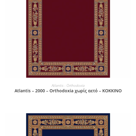
Αυτό
το
ΕΠΙΛΟΓΉ
Atlantis - Orthodoxia
προϊόν
Atlantis – 2000 – Orthodoxia χωρίς αετό – ΚΟΚΚΙΝΟ
έχει
πολλαπλές
παραλλαγές.
Οι
επιλογές
μπορούν
να
επιλεγούν
στη
σελίδα
του