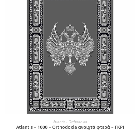
Αυτό
το
ΕΠΙΛΟΓΉ
Atlantis - Orthodoxia
προϊόν
Atlantis – 1000 – Orthodoxia ανοιχτά φτερά – ΓΚΡΙ
έχει
πολλαπλές
παραλλαγές.